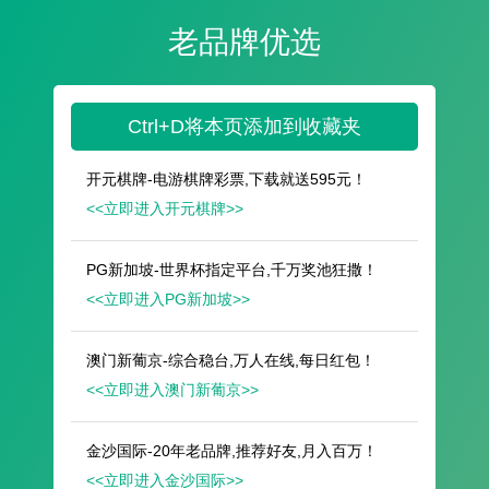
遥想公瑾当年，小乔初嫁了，雄姿英发。
羽扇纶巾，谈笑间，樯橹灰飞烟灭。
故国神游，多情应笑我，早生华发。
人生如梦，一尊还酹江月。